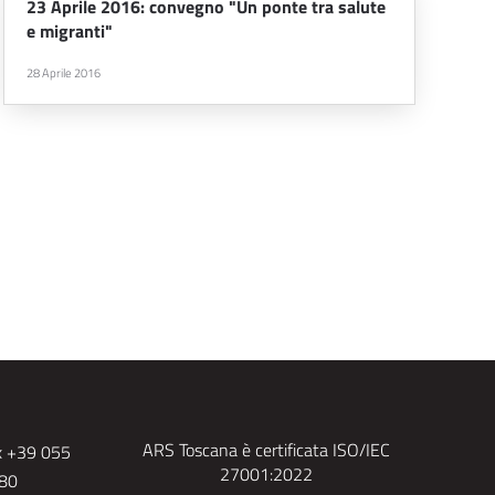
23 Aprile 2016: convegno "Un ponte tra salute
e migranti"
28 Aprile 2016
ARS Toscana è certificata ISO/IEC
x +39 055
27001:2022
480