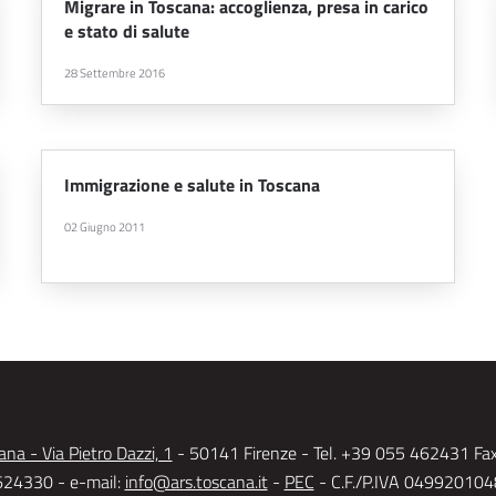
Migrare in Toscana: accoglienza, presa in carico
e stato di salute
28 Settembre 2016
Immigrazione e salute in Toscana
02 Giugno 2011
na - Via Pietro Dazzi, 1
- 50141 Firenze - Tel. +39 055 462431 Fa
24330 - e-mail:
info@ars.toscana.it
-
PEC
- C.F./P.IVA 04992010