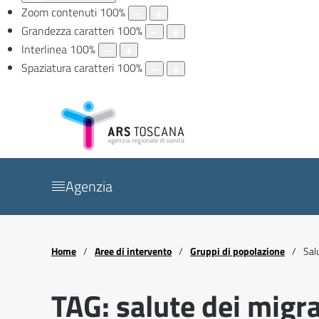
Zoom contenuti
100
%
Grandezza caratteri
100
%
Interlinea
100
%
Spaziatura caratteri
100
%
Agenzia
Home
Aree di intervento
Gruppi di popolazione
Sal
TAG: salute dei migra