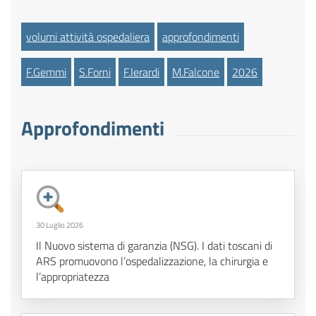
volumi attività ospedaliera
approfondimenti
F.Gemmi
S.Forni
F.Ierardi
M.Falcone
2026
Approfondimenti
30 Luglio 2026
Il Nuovo sistema di garanzia (NSG). I dati toscani di
ARS promuovono l’ospedalizzazione, la chirurgia e
l’appropriatezza