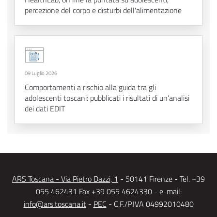
percezione del corpo e disturbi dell'alimentazione
09 Luglio 2026
Comportamenti a rischio alla guida tra gli
adolescenti toscani: pubblicati i risultati di un’analisi
dei dati EDIT
ARS Toscana - Via Pietro Dazzi, 1
- 50141 Firenze - Tel. +39
055 462431 Fax +39 055 4624330 - e-mail:
info@ars.toscana.it
-
PEC
- C.F./P.IVA 04992010480