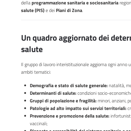
della
programmazione sanitaria e sociosanitaria
region
salute (PIS)
e dei
Piani di Zona
.
Un quadro aggiornato dei determ
salute
Il gruppo di lavoro interistituzionale aggiorna ogni anno 
ambiti tematici:
Demografia e stato di salute generale:
natalità, mo
Determinanti di salute:
condizioni socio-economiche e
Gruppi di popolazione e fragilità:
minori, anziani, p
Patologie ad alto impatto sui servizi territoriali:
cr
Prevenzione e promozione della salute:
infortunist
vaccinali;
Risposta e accessibilità del sistema sanitario e s