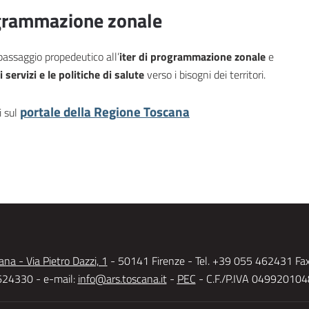
ogrammazione zonale
 passaggio propedeutico all’
iter di programmazione zonale
e
i servizi e le politiche di salute
verso i bisogni dei territori.
portale della Regione Toscana
i sul
na - Via Pietro Dazzi, 1
- 50141 Firenze - Tel. +39 055 462431 Fa
24330 - e-mail:
info@ars.toscana.it
-
PEC
- C.F./P.IVA 04992010