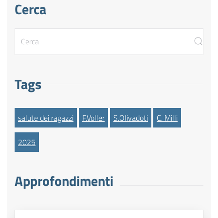
Cerca
Tags
salute dei ragazzi
F.Voller
S.Olivadoti
C. Milli
2025
Approfondimenti