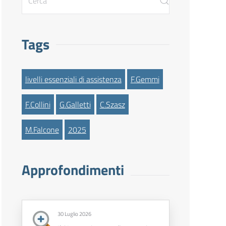
Tags
livelli essenziali di assistenza
F.Gemmi
F.Collini
G.Galletti
C.Szasz
M.Falcone
2025
Approfondimenti
30 Luglio 2026